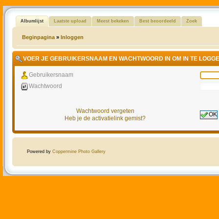
Albumlijst
Laatste upload
Meest bekeken
Best beoordeeld
Zoek
Beginpagina
»
Inloggen
VOER JE GEBRUIKERSNAAM EN WACHTWOORD IN OM IN TE LOGG
Gebruikersnaam
Wachtwoord
Wachtwoord vergeten
OK
Heb je de activatielink gemist?
Powered by
Coppermine Photo Gallery