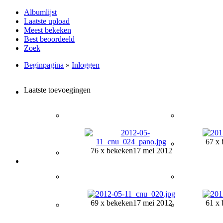
Albumlijst
Laatste upload
Meest bekeken
Best beoordeeld
Zoek
Beginpagina
»
Inloggen
Laatste toevoegingen
67 x 
76 x bekeken
17 mei 2012
69 x bekeken
17 mei 2012
61 x 