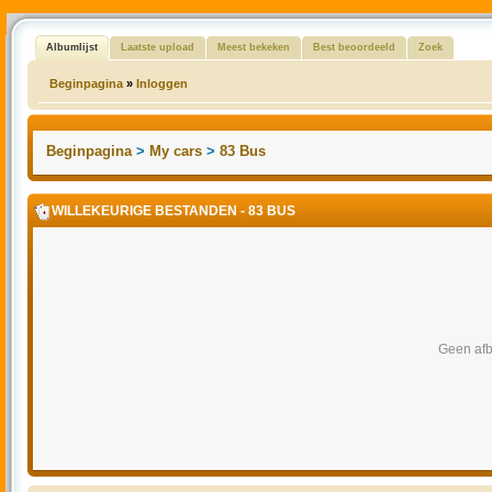
Albumlijst
Laatste upload
Meest bekeken
Best beoordeeld
Zoek
Beginpagina
»
Inloggen
Beginpagina
>
My cars
>
83 Bus
WILLEKEURIGE BESTANDEN - 83 BUS
Geen afb